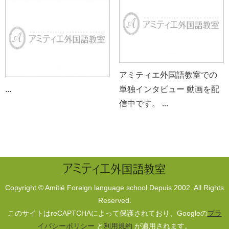
【準1級】9/13名 【2級】6/7名 【準2級】3/4名 【3級】3/3
名
2021年度 春季
【1級】3/8名 【2級】5/8名 【準2級】3/4名 【4級】2/2名
アミティエ外国語教室での
2020年度 秋季
...
単独インタビュー 動画を配
信中です。 ...
【準1級】3名 /【2級】3名 /【準2級】5名 / 【3級】1名
2020年度 春季
【準2級】1名 / 【3級】3名
2019年度 春季：秋季
Copyright © Amitié Foreign language school Depuis 2002. All Rights
Reserved.
【2級】1名 / 【準2級】1名
このサイトはreCAPTCHAによって保護されており、Googleの
プラ
イバシーポリシー
と
利用規約
が適用されます。