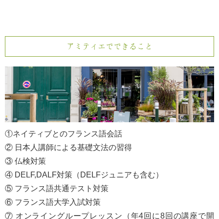
アミティエでできること
①ネイティブとのフランス語会話
② 日本人講師による基礎文法の習得
③ 仏検対策
④ DELF,DALF対策（DELFジュニアも含む）
⑤ フランス語共通テスト対策
⑥ フランス語大学入試対策
⑦ オンライングループレッスン（年4回に8回の講座で開