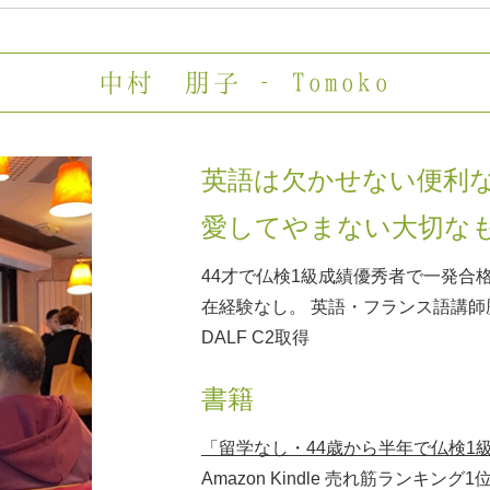
中村 朋子 – Tomoko
英語は欠かせない便利
愛してやまない大切な
44才で仏検1級成績優秀者で一発合
在経験なし。 英語・フランス語講師
DALF C2取得
書籍
「留学なし・44歳から半年で仏検1
Amazon Kindle 売れ筋ランキング1