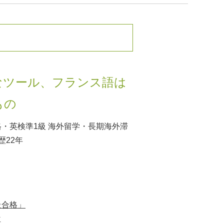
なツール、フランス語は
もの
格・英検準1級 海外留学・長期海外滞
歴22年
級合格」
位